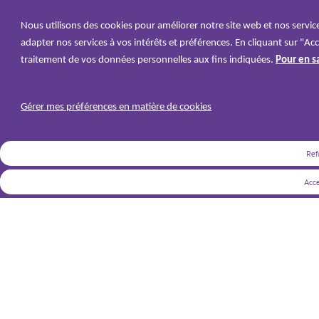
Nous utilisons des cookies pour améliorer notre site web et nos service
adapter nos services à vos intérêts et préférences. En cliquant sur "Acc
traitement de vos données personnelles aux fins indiquées.
Pour en sa
Gérer mes préférences en matière de cookies
Ref
Acce