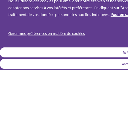
Nous utilisons des cookies pour améliorer notre site web et nos service
adapter nos services à vos intérêts et préférences. En cliquant sur "Acc
traitement de vos données personnelles aux fins indiquées.
Pour en sa
Gérer mes préférences en matière de cookies
Ref
Acce
Veuillez nous contacter