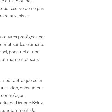
ie du site ou des
sous réserve de ne pas
aire aux lois et
les œuvres protégées par
teur et sur les éléments
nnel, ponctuel et non
à tout moment et sans
 un but autre que celui
utilisation, dans un but
 contrefaçon,
écrite de Danone Belux.
 que, notamment, de